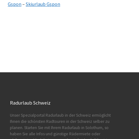
Gspon
–
Skiurlaub Gspon
Radurlaub Schweiz
Unser Spezialportal Radurlaub in der Schweiz ermöglicht
Ihnen
die schönsten Radtouren in der Schweiz
selber zu
planen. Starten Sie mit Ihrem Radurlaub in Solothurn, so
haben Sie alle Infos und günstige Rädermiete oder