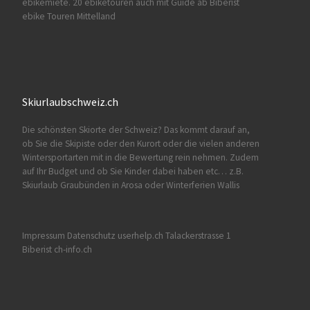
ebikemiete. 20 ebiketouren auch mit Guide ab Biberist
ebike Touren Mittelland
Skiurlaubschweiz.ch
Die schönsten Skiorte der Schweiz? Das kommt darauf an,
ob Sie die Skipiste oder den Kurort oder die vielen anderen
Wintersportarten mit in die Bewertung rein nehmen. Zudem
auf Ihr Budget und ob Sie Kinder dabei haben etc… z.B.
Skiurlaub Graubünden
in Arosa oder
Winterferien Wallis
Impressum Datenschutz userhelp.ch Talackerstrasse 1
Biberist
ch-info.ch