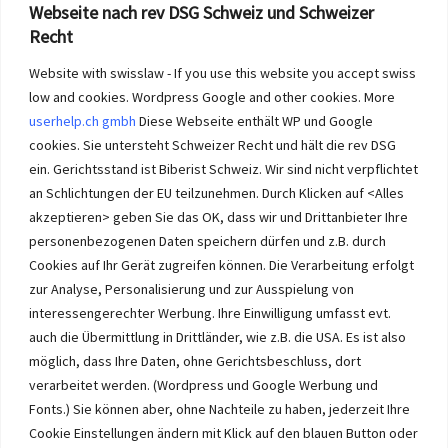
Webseite nach rev DSG Schweiz und Schweizer
Seo mit userhelp Portalen - Ihr Erfolg!
Recht
Website with swisslaw - If you use this website you accept swiss
low and cookies. Wordpress Google and other cookies. More
userhelp.ch gmbh
Diese Webseite enthält WP und Google
Wanderurlaub Schweiz
cookies. Sie untersteht Schweizer Recht und hält die rev DSG
ein. Gerichtsstand ist Biberist Schweiz. Wir sind nicht verpflichtet
Wanderurlaub-Schweiz
-
Wanderurlaubschweiz
und
Wandern-
an Schlichtungen der EU teilzunehmen. Durch Klicken auf <Alles
Jura.ch
ermöglichen Ihnen Ihren preiswerten Urlaub in der Schweiz
akzeptieren> geben Sie das OK, dass wir und Drittanbieter Ihre
selber zu planen. Das teure bei Schweizer Urlaub sind nämlich die
personenbezogenen Daten speichern dürfen und z.B. durch
Guides und die Hotels in den grossen Städten.
Wanderunterkünfte
im Jura
und in den Alpen sind preiswerter!
Cookies auf Ihr Gerät zugreifen können. Die Verarbeitung erfolgt
zur Analyse, Personalisierung und zur Ausspielung von
interessengerechter Werbung. Ihre Einwilligung umfasst evt.
auch die Übermittlung in Drittländer, wie z.B. die USA. Es ist also
möglich, dass Ihre Daten, ohne Gerichtsbeschluss, dort
verarbeitet werden. (Wordpress und Google Werbung und
Fonts.) Sie können aber, ohne Nachteile zu haben, jederzeit Ihre
Cookie Einstellungen ändern mit Klick auf den blauen Button oder